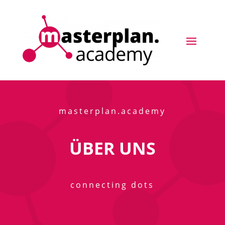
masterplan.academy
ÜBER UNS
connecting dots